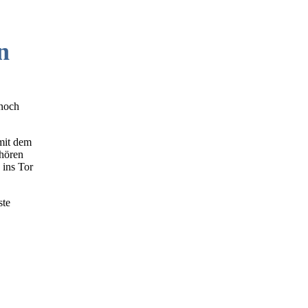
n
 noch
mit dem
Chören
 ins Tor
ste