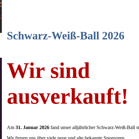
Schwarz-Weiß-Ball 2026
Wir sind
ausverkauft!
Am
31. Januar 2026
fand unser alljährlicher Schwarz-Weiß-Ball
s
Wir freuen uns über viele neue und alte bekannte Sponsoren.