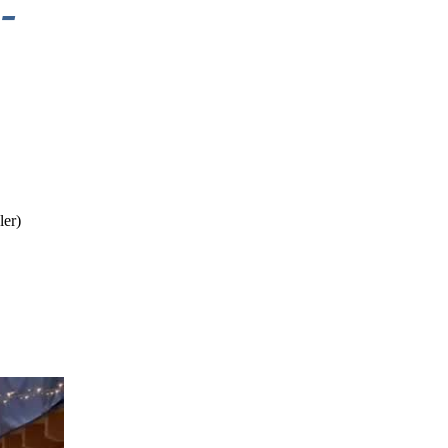
-
:
ler)