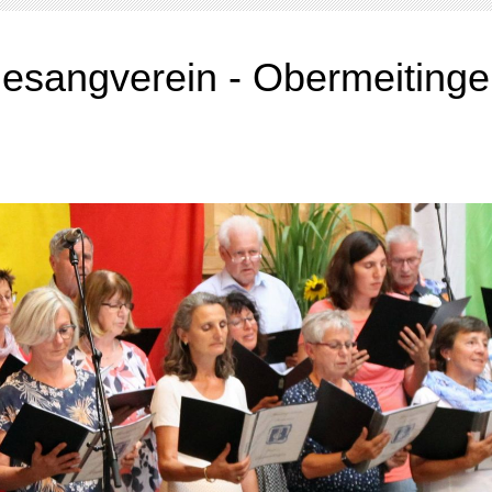
esangverein - Obermeiting
kreis "Fröhlichkeit" e.V.