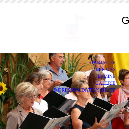
G
Sing
STARTSEITE
ÜBER UNS
TERMINE
GALERIE
IMPRESSUM/DATENSCHUTZ