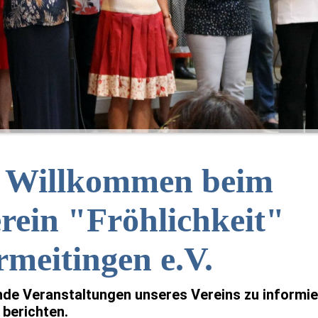
h Willkommen beim
rein "Fröhlichkeit"
meitingen e.V.
nde Veranstaltungen unseres Vereins zu informi
 berichten.